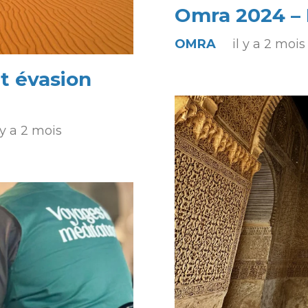
Omra 2024 – D
OMRA
il y a 2 mois
t évasion
l y a 2 mois