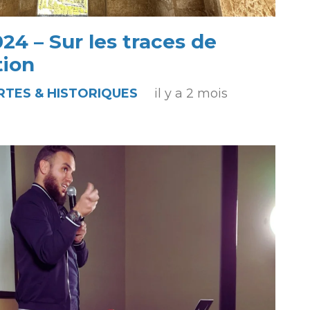
24 – Sur les traces de
tion
TES & HISTORIQUES
il y a 2 mois