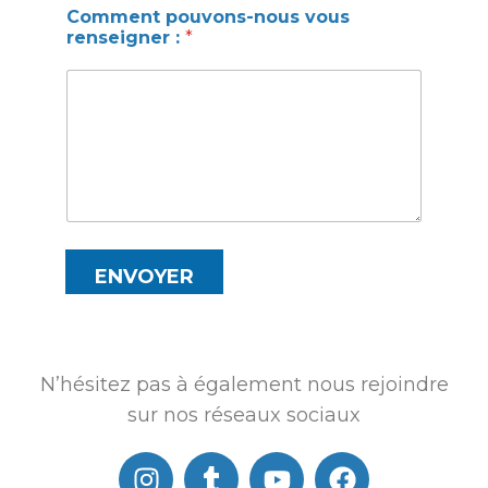
t
Comment pouvons-nous vous
r
renseigner :
*
e
ENVOYER
N’hésitez pas à également nous rejoindre
sur nos réseaux sociaux