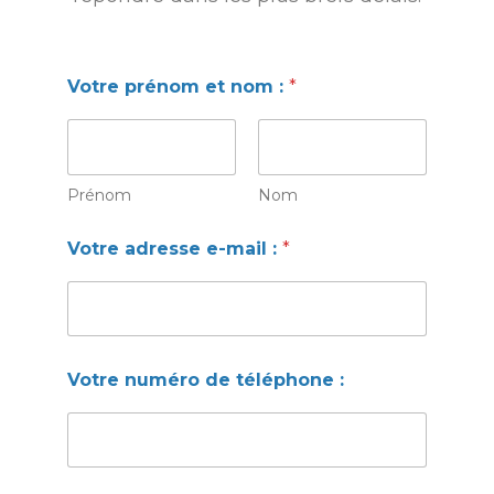
Votre prénom et nom :
*
Prénom
Nom
V
Votre adresse e-mail :
*
o
t
r
e
e
-
m
Votre numéro de téléphone :
a
i
l
V
o