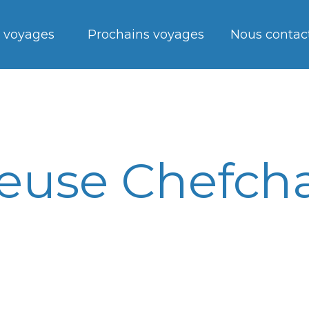
 voyages
Prochains voyages
Nous contac
leuse Chefc